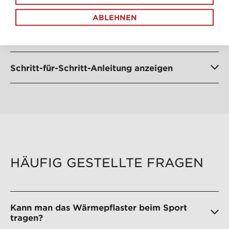
Mithilfe der folgenden Übung in vier Schritten
dehnst Du effektiv Deine Wadenmuskeln, um
ABLEHNEN
Knieschmerzen gezielt zu bekämpfen.
Schritt-für-Schritt-Anleitung anzeigen
HÄUFIG GESTELLTE FRAGEN
Kann man das Wärmepflaster beim Sport
tragen?