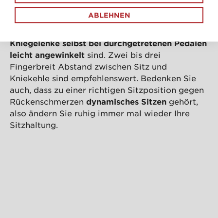
befinden, um die Wirbelsäule in ihrer natürlichen
ABLEHNEN
Krümmung zu unterstützen. Der Abstand zu den
Pedalen sollte so bemessen sein, dass die
Kniegelenke selbst bei durchgetretenen Pedalen
leicht angewinkelt
sind. Zwei bis drei
Fingerbreit Abstand zwischen Sitz und
Kniekehle sind empfehlenswert. Bedenken Sie
auch, dass zu einer richtigen Sitzposition gegen
Rückenschmerzen
dynamisches Sitzen
gehört,
also ändern Sie ruhig immer mal wieder Ihre
Sitzhaltung.