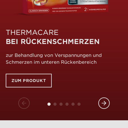
T
THERMACARE
F
BEI RÜCKENSCHMERZEN
H
zur Behandlung von Verspannungen und
zu
Schmerzen im unteren Rückenbereich
Ha
ZUM PRODUKT