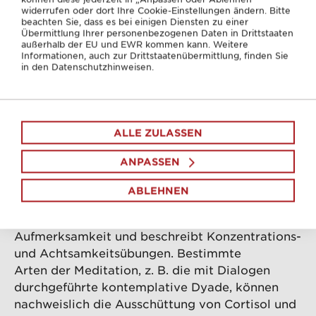
widerrufen oder dort Ihre Cookie-Einstellungen ändern. Bitte
Mit den richtigen Entspannungstechniken
beachten Sie, dass es bei einigen Diensten zu einer
können Sie Ihrem Rücken nicht nur dabei helfen,
Übermittlung Ihrer personenbezogenen Daten in Drittstaaten
außerhalb der EU und EWR kommen kann. Weitere
die nächste stressige Phase gut zu überstehen.
Informationen, auch zur Drittstaatenübermittlung, finden Sie
Sie werden sich vielleicht auch bewusst, wo
in den Datenschutzhinweisen.
Ihre individuellen psychischen Stressauslöser
liegen und was Sie tun können, um in Zukunft
auf Anforderungen von außen angemessener zu
ALLE ZULASSEN
reagieren bzw. Ihren eigenen Anteil durch
beispielsweise zu hohe Erwartungen an sich
ANPASSEN
selbst wahrzunehmen und daran zu arbeiten.
ABLEHNEN
Viele Entspannungsübungen basieren auf
Meditation. Meditation ist nach innen gerichtete
Aufmerksamkeit und beschreibt Konzentrations-
und Achtsamkeitsübungen. Bestimmte
Arten der Meditation, z. B. die mit Dialogen
durchgeführte kontemplative Dyade, können
nachweislich die Ausschüttung von Cortisol und