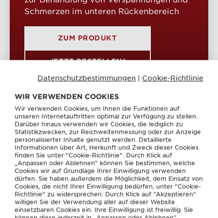
Schmerzen im unteren Rückenbereich
ZUM PRODUKT
JETZT BESTELLEN*
Datenschutzbestimmungen
|
Cookie-Richtlinie
*Weiter zur Apotheke Ihrer Wahl über ApoNow GmbH.
WIR VERWENDEN COOKIES
Wir verwenden Cookies, um Ihnen die Funktionen auf
unseren Internetauftritten optimal zur Verfügung zu stellen.
Darüber hinaus verwenden wir Cookies, die lediglich zu
Statistikzwecken, zur Reichweitenmessung oder zur Anzeige
personalisierter Inhalte genutzt werden. Detaillierte
Informationen über Art, Herkunft und Zweck dieser Cookies
finden Sie unter "Cookie-Richtlinie". Durch Klick auf
„Anpassen oder Ablehnen“ können Sie bestimmen, welche
Cookies wir auf Grundlage Ihrer Einwilligung verwenden
dürfen. Sie haben außerdem die Möglichkeit, dem Einsatz von
Entspannung: mit Meditation Druck
Cookies, die nicht Ihrer Einwilligung bedürfen, unter "Cookie-
aus dem Rücken und der Psyche
Richtlinie" zu widersprechen. Durch Klick auf “Akzeptieren“
willigen Sie der Verwendung aller auf dieser Website
nehmen
einsetzbaren Cookies ein. Ihre Einwilligung ist freiwillig. Sie
können diese jederzeit in „Anpassen oder Ablehnen“