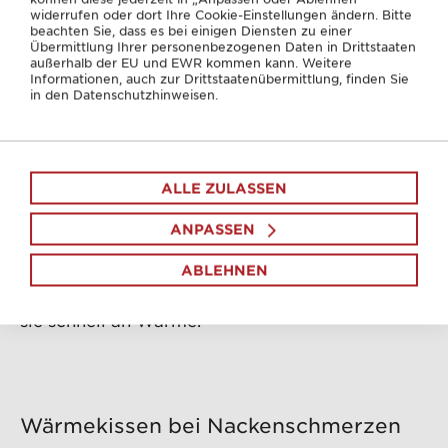
widerrufen oder dort Ihre Cookie-Einstellungen ändern. Bitte
beachten Sie, dass es bei einigen Diensten zu einer
Übermittlung Ihrer personenbezogenen Daten in Drittstaaten
außerhalb der EU und EWR kommen kann. Weitere
Informationen, auch zur Drittstaatenübermittlung, finden Sie
in den Datenschutzhinweisen.
Heiße Rolle
Die Heiße Rolle, ein bis zwei dicke Handtücher,
die mit heißem Wasser getränkt und vorsichtig
ALLE ZULASSEN
auf der zu behandelnden Stelle ausgerollt und
aufgebracht werden, lässt sich zwar etwas
ANPASSEN
besser am Nacken befestigen als die meisten
ABLEHNEN
Wärmeflaschen, eignet sich aber dennoch nicht
für einen aktiven Lebensstil. Außerdem verliert
sie schnell an Wärme.
Wärmekissen bei Nackenschmerzen