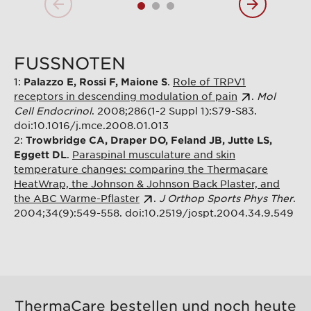
FUSSNOTEN
1:
.
Role of TRPV1
Palazzo E, Rossi F, Maione S
receptors in descending modulation of pain
.
Mol
Cell Endocrinol
. 2008;286(1-2 Suppl 1):S79-S83.
doi:10.1016/j.mce.2008.01.013
2:
Trowbridge CA, Draper DO, Feland JB, Jutte LS,
.
Paraspinal musculature and skin
Eggett DL
temperature changes: comparing the Thermacare
HeatWrap, the Johnson & Johnson Back Plaster, and
the ABC Warme-Pflaster
.
J Orthop Sports Phys Ther
.
2004;34(9):549-558. doi:10.2519/jospt.2004.34.9.549
ThermaCare bestellen und noch heute