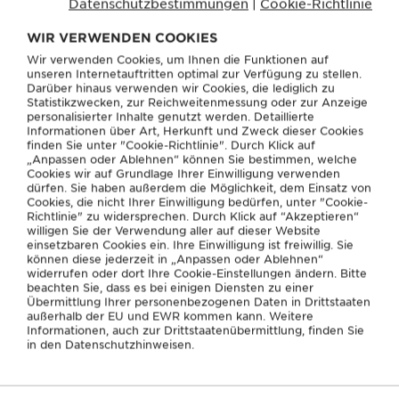
Datenschutzbestimmungen
|
Cookie-Richtlinie
Schmerz auf angrenzendes Muskelgewebe
ausdehnen. Gleichzeitig kann sich die
WIR VERWENDEN COOKIES
Schmerzwahrnehmung durch psychische
Wir verwenden Cookies, um Ihnen die Funktionen auf
Faktoren und Ausbildung eines
unseren Internetauftritten optimal zur Verfügung zu stellen.
Darüber hinaus verwenden wir Cookies, die lediglich zu
Schmerzgedächtnisses verstärken.
Statistikzwecken, zur Reichweitenmessung oder zur Anzeige
personalisierter Inhalte genutzt werden. Detaillierte
Informationen über Art, Herkunft und Zweck dieser Cookies
Zu den häufigsten Ursachen für ein MSS
finden Sie unter "Cookie-Richtlinie". Durch Klick auf
„Anpassen oder Ablehnen“ können Sie bestimmen, welche
gehören:
Cookies wir auf Grundlage Ihrer Einwilligung verwenden
dürfen. Sie haben außerdem die Möglichkeit, dem Einsatz von
Cookies, die nicht Ihrer Einwilligung bedürfen, unter "Cookie-
Über-/Fehlbelastung und Überanstrengung
Richtlinie" zu widersprechen. Durch Klick auf “Akzeptieren“
willigen Sie der Verwendung aller auf dieser Website
der Muskulatur
einsetzbaren Cookies ein. Ihre Einwilligung ist freiwillig. Sie
können diese jederzeit in „Anpassen oder Ablehnen“
Bewegungsmangel und Immobilität
widerrufen oder dort Ihre Cookie-Einstellungen ändern. Bitte
beachten Sie, dass es bei einigen Diensten zu einer
(Mikro-)Verletzungen der Muskulatur und
Übermittlung Ihrer personenbezogenen Daten in Drittstaaten
Narbengewebe nach Operationen
außerhalb der EU und EWR kommen kann. Weitere
Informationen, auch zur Drittstaatenübermittlung, finden Sie
in den Datenschutzhinweisen.
Stress, Schlafmangel und andere psychische
Belastungen
Fehlfunktionen und Verletzungen im