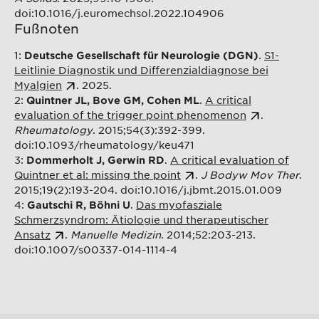
doi:10.1016/j.euromechsol.2022.104906
Fußnoten
1:
.
S1-
Deutsche Gesellschaft für Neurologie (DGN)
Leitlinie Diagnostik und Differenzialdiagnose bei
Myalgien
. 2025
.
2:
.
A critical
Quintner JL, Bove GM, Cohen ML
evaluation of the trigger point phenomenon
.
Rheumatology
. 2015;54(3):392-399.
doi:10.1093/rheumatology/keu471
3:
.
A critical evaluation of
Dommerholt J, Gerwin RD
Quintner et al: missing the point
.
J Bodyw Mov Ther
.
2015;19(2):193-204. doi:10.1016/j.jbmt.2015.01.009
4:
.
Das myofasziale
Gautschi R, Böhni U
Schmerzsyndrom: Ätiologie und therapeutischer
Ansatz
.
Manuelle Medizin
. 2014;52:203-213.
doi:10.1007/s00337-014-1114-4