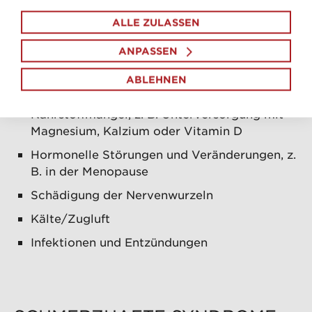
Bewegungsapparat, wie z. B.
ISG-
ALLE ZULASSEN
Blockaden
oder
Bandscheibenvorfälle
ANPASSEN
Systemische Erkrankungen, wie Diabetes,
ABLEHNEN
Rheuma oder Schilddrüsenerkrankungen
Nährstoffmangel, z. B. Unterversorgung mit
Magnesium, Kalzium oder Vitamin D
Hormonelle Störungen und Veränderungen, z.
B. in der Menopause
Schädigung der Nervenwurzeln
Kälte/Zugluft
Infektionen und Entzündungen