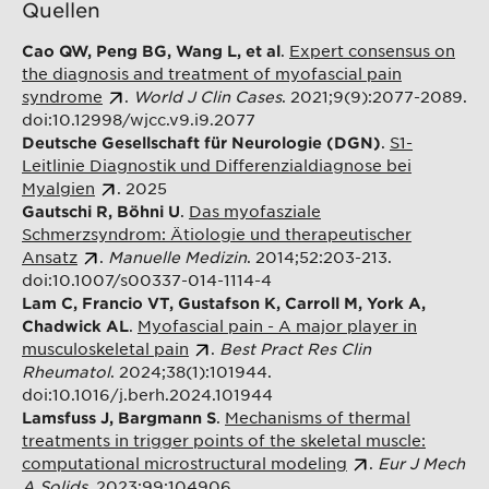
Quellen
.
Expert consensus on
Cao QW, Peng BG, Wang L, et al
the diagnosis and treatment of myofascial pain
syndrome
.
World J Clin Cases
. 2021;9(9):2077-2089.
doi:10.12998/wjcc.v9.i9.2077
.
S1-
Deutsche Gesellschaft für Neurologie (DGN)
Leitlinie Diagnostik und Differenzialdiagnose bei
Myalgien
. 2025
.
Das myofasziale
Gautschi R, Böhni U
Schmerzsyndrom: Ätiologie und therapeutischer
Ansatz
.
Manuelle Medizin
. 2014;52:203-213.
doi:10.1007/s00337-014-1114-4
Lam C, Francio VT, Gustafson K, Carroll M, York A,
.
Myofascial pain - A major player in
Chadwick AL
musculoskeletal pain
.
Best Pract Res Clin
Rheumatol
. 2024;38(1):101944.
doi:10.1016/j.berh.2024.101944
.
Mechanisms of thermal
Lamsfuss J, Bargmann S
treatments in trigger points of the skeletal muscle:
computational microstructural modeling
.
Eur J Mech
A Solids
. 2023;99:104906.